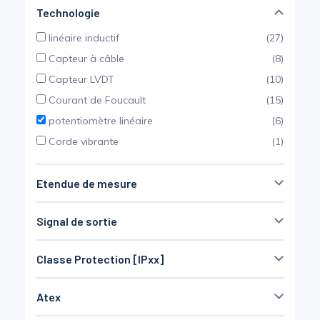
Technologie
Mesure mobile, embarquée et sans
fil
linéaire inductif
(27)
Capteur à câble
(8)
Capteur LVDT
(10)
Courant de Foucault
(15)
potentiomètre linéaire
(6)
Corde vibrante
(1)
Etendue de mesure
0 à ±50 mm
(50)
Signal de sortie
±51 à ±250 mm
(38)
non amplifié (mV/V)
(5)
± 251 à ±2 m
(30)
Classe Protection [IPxx]
0-5 VDC
(28)
≥ ±2m
(3)
IP40
(19)
0-10VDC
(29)
Non défini
(3)
Atex
IP52
(2)
± 5 VDC
(20)