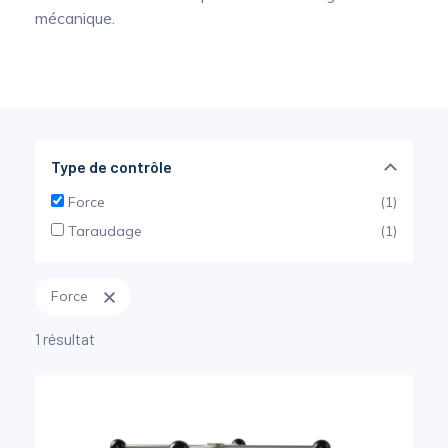
mécanique.
Mesure mobile, embarquée et sans
fil
Type de contrôle
Force
(1)
Taraudage
(1)
Force
1 résultat