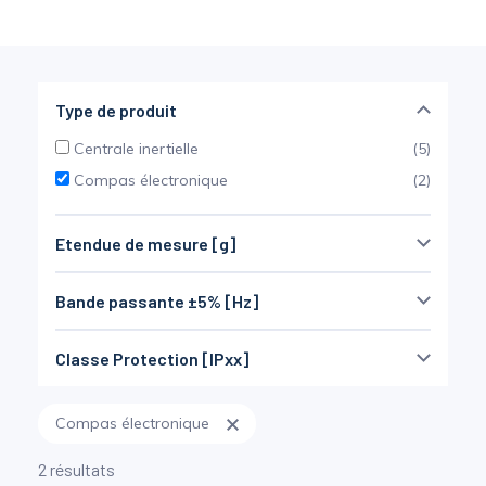
Mesure mobile, embarquée et sans
fil
Type de produit
Centrale inertielle
(5)
Compas électronique
(2)
Etendue de mesure [g]
Bande passante ±5% [Hz]
G
38 G
Classe Protection [IPxx]
10 Hz
650 Hz
IP65
(5)
Compas électronique
Non défini
(2)
2 résultats