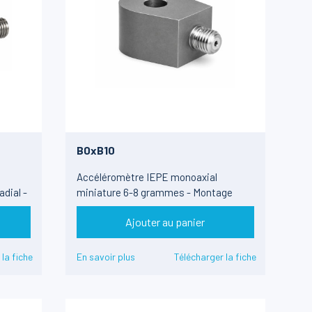
B0xB10
Accéléromètre IEPE monoaxial
dial -
miniature 6-8 grammes - Montage
traversant - ± 500 à ± 50g
Ajouter au panier
 la fiche
En savoir plus
Télécharger la fiche