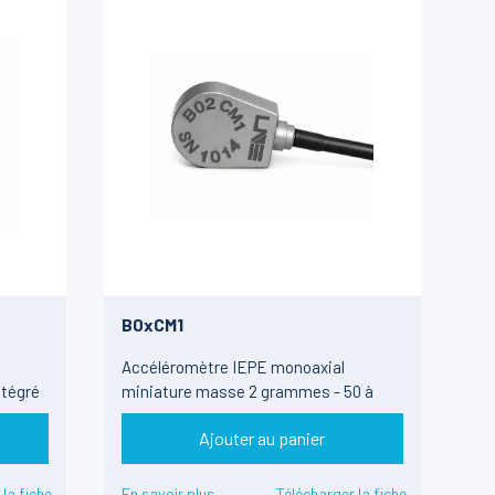
B0xCM1
Accéléromètre IEPE monoaxial
ntégré
miniature masse 2 grammes - 50 à
1000g
Ajouter au panier
 la fiche
En savoir plus
Télécharger la fiche