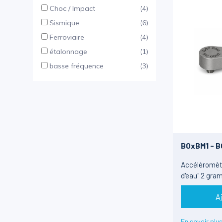
Choc / Impact
(4)
Sismique
(6)
Ferroviaire
(4)
étalonnage
(1)
basse fréquence
(3)
B0xBM1 - 
Accéléromètr
d'eau" 2 gr
A
En savoir plu