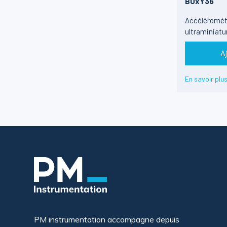
B0xY36
Accéléromètr
ultraminiatu
±1000g - 6.
A
En savoir plu
PM instrumentation accompagne depuis