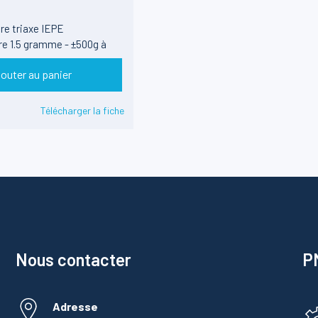
e triaxe IEPE
re 1.5 gramme - ±500g à
4mm
jouter au panier
s
Télécharger la fiche
Nous contacter
PM
Adresse