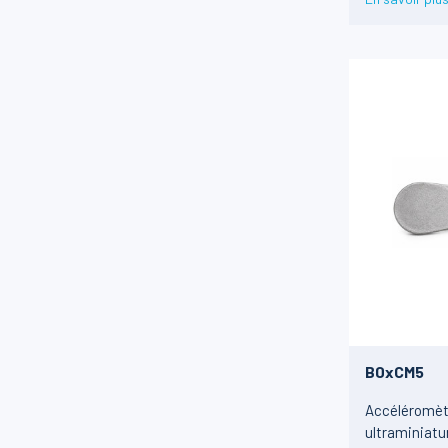
B0xCM5
Accéléromèt
ultraminiatu