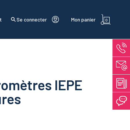
t
Se connecter
Mon panier
0
romètres IEPE
ures