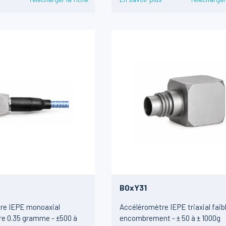
B0xY31
re IEPE monoaxial
Accéléromètre IEPE triaxial faib
re 0.35 gramme - ±500 à
encombrement - ± 50 à ± 1000g