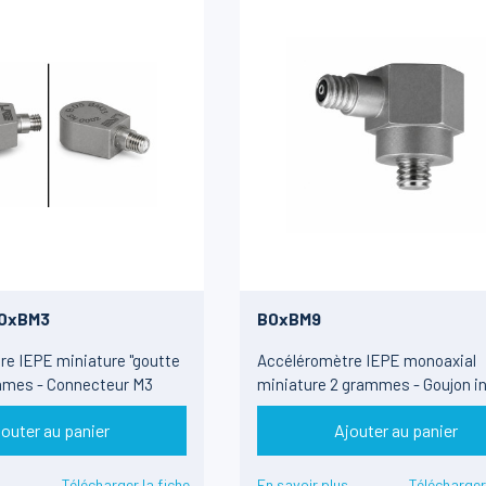
B0xBM3
B0xBM9
e IEPE miniature "goutte
Accéléromètre IEPE monoaxial
ammes - Connecteur M3
miniature 2 grammes - Goujon i
- ±50 à ±500g
jouter au panier
Ajouter au panier
s
Télécharger la fiche
En savoir plus
Télécharger