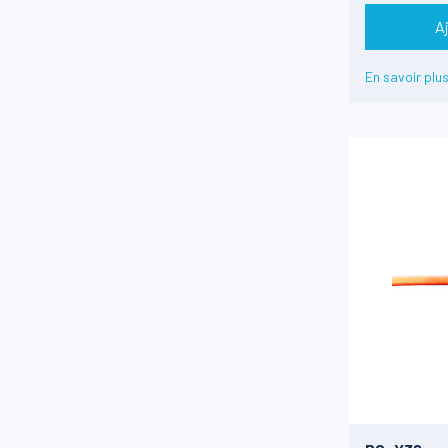
±1000g
A
En savoir plu