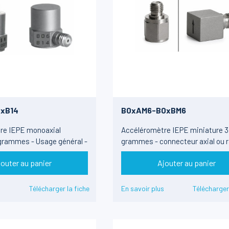
xB14
B0xAM6-B0xBM6
re IEPE monoaxial
Accéléromètre IEPE miniature 3
grammes - Usage général -
grammes - connecteur axial ou ra
50g à 500g
jouter au panier
Ajouter au panier
s
Télécharger la fiche
En savoir plus
Télécharger