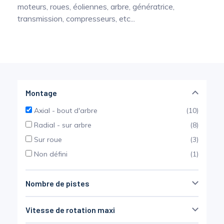
moteurs, roues, éoliennes, arbre, génératrice,
Mesure mobile, embarquée et sans
transmission, compresseurs, etc...
fil
Montage
Axial - bout d'arbre
(10)
Radial - sur arbre
(8)
Sur roue
(3)
Non défini
(1)
Nombre de pistes
4
(12)
Vitesse de rotation maxi
6
(12)