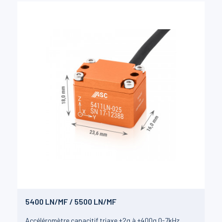
5400 LN/MF / 5500 LN/MF
Accéléromètre capacitif triaxe ±2g à ±400g 0-7kHz