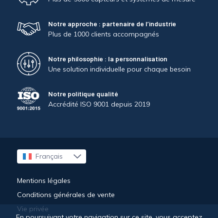
Notre approche : partenaire de l’industrie
Plus de 1000 clients accompagnés
Notre philosophie : la personnalisation
Une solution individuelle pour chaque besoin
Notre politique qualité
Accrédité ISO 9001 depuis 2019
Français
English
Mentions légales
Conditions générales de vente
Vie privée
En poursuivant votre navigation sur ce site, vous acceptez