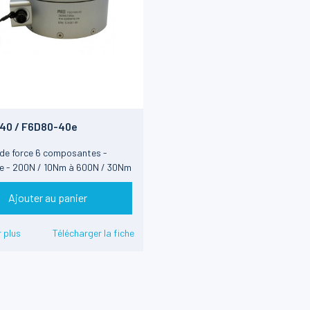
40 / F6D80-40e
de force 6 composantes -
e - 200N / 10Nm à 600N / 30Nm
 analogique ou CAN
Ajouter au panier
 plus
Télécharger la fiche