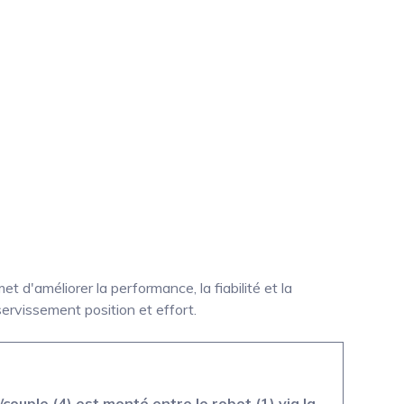
 d'améliorer la performance, la fiabilité et la
servissement position et effort.
couple (4) est monté entre le robot (1) via la