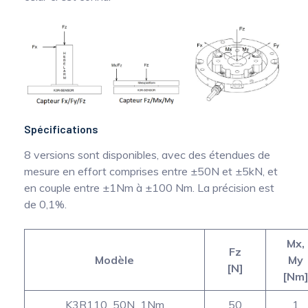
Spécifications
8 versions sont disponibles, avec des étendues de
mesure en effort comprises entre ±50N et ±5kN, et
en couple entre ±1Nm à ±100 Nm. La précision est
de 0,1%.
Mx,
Fz
Modèle
My
[N]
[Nm
K3R110_50N_1Nm
50
1