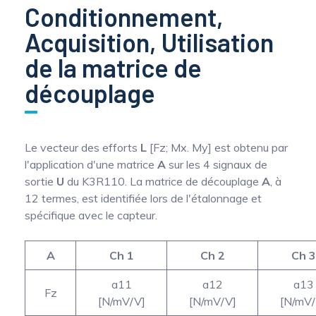
Conditionnement,
Acquisition, Utilisation
de la matrice de
découplage
Le vecteur des efforts
L
[Fz; Mx. My] est obtenu par
l'application d'une matrice
A
sur les 4 signaux de
sortie
U
du K3R110. La matrice de découplage
A
, à
12 termes, est identifiée lors de l'étalonnage et
spécifique avec le capteur.
A
Ch 1
Ch 2
Ch 3
a11
a12
a13
Fz
[N/mV/V]
[N/mV/V]
[N/mV/