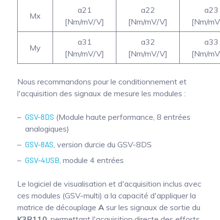
a21
a22
a23
Mx
[Nm/mV/V]
[Nm/mV/V]
[Nm/mV
a31
a32
a33
My
[Nm/mV/V]
[Nm/mV/V]
[Nm/mV
Nous recommandons pour le conditionnement et
l'acquisition des signaux de mesure les modules :
GSV-8DS
(Module haute performance, 8 entrées
analogiques)
GSV-8AS
, version durcie du GSV-8DS
GSV-4USB
, module 4 entrées
Le logiciel de visualisation et d'acquisition inclus avec
ces modules (GSV-multi) a la capacité d'appliquer la
matrice de découplage
A
sur les signaux de sortie du
K3R110
, permettant l'acquisition directe des efforts