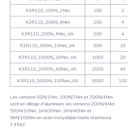
K3R110_100N_2Nm
100
2
K3R110_200N_4Nm
200
4
K3R110_200N_4Nm_VA
200
4
K3R110_500N_10Nm_VA
500
10
K3R110_1000N_20Nm_VA
1000
20
K3R110_2000N_40Nm_VA
2000
40
K3R110_5000N_100Nm_VA
5000
100
Les versions 50N/1Nm, 100N/2Nm et 200N/4Nm
sont en alliage d'aluminium, les versions 200N/4Nm,
500N/10Nm, 1kN/20Nm, 2kN/40Nm et
5kN/100Nm en acier inoxydable haute résistance
1.4542.