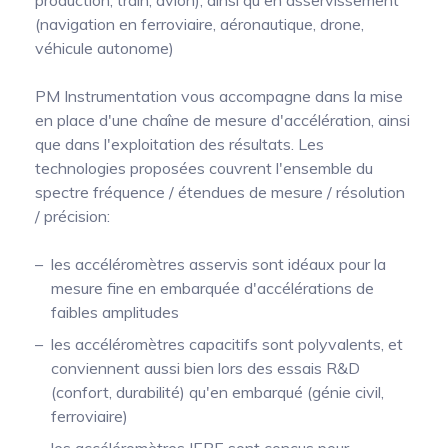
production, train, avion), ainsi qu'en asservissement
(navigation en ferroviaire, aéronautique, drone,
Mesure mobile, embarquée et sans
véhicule autonome)
fil
PM Instrumentation vous accompagne dans la mise
en place d'une chaîne de mesure d'accélération, ainsi
que dans l'exploitation des résultats. Les
technologies proposées couvrent l'ensemble du
spectre fréquence / étendues de mesure / résolution
/ précision:
les accéléromètres asservis sont idéaux pour la
mesure fine en embarquée d'accélérations de
faibles amplitudes
les accéléromètres capacitifs sont polyvalents, et
conviennent aussi bien lors des essais R&D
(confort, durabilité) qu'en embarqué (génie civil,
ferroviaire)