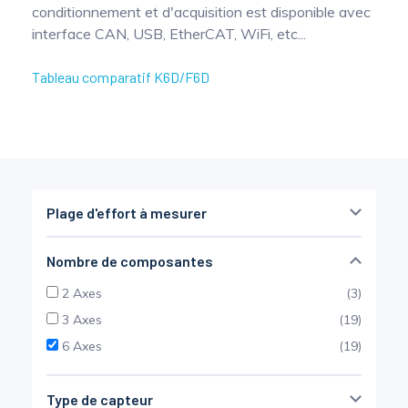
conditionnement et d'acquisition est disponible avec
Mesure mobile, embarquée et sans
interface CAN, USB, EtherCAT, WiFi, etc...
fil
Tableau comparatif K6D/F6D
Plage d'effort à mesurer
⩽ 250 N
(13)
Nombre de composantes
250 N - 5 kN
(18)
2 Axes
(3)
5kN - 250 kN
(23)
3 Axes
(19)
> 250 kN
(5)
6 Axes
(19)
Type de capteur