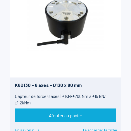
K6D130 - 6 axes - Ø130 x 80 mm
Capteur de force 6 axes | ±1kN/±200Nm à ±15 kN/
±1,2kNm
Ajouter au panier
En savoir plus
Télécharger la fiche