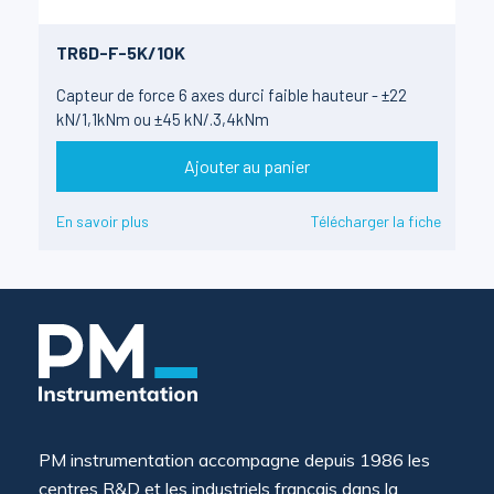
TR6D-F-5K/10K
Capteur de force 6 axes durci faible hauteur - ±22
kN/1,1kNm ou ±45 kN/.3,4kNm
Ajouter au panier
En savoir plus
Télécharger la fiche
PM instrumentation accompagne depuis 1986 les
centres R&D et les industriels français dans la