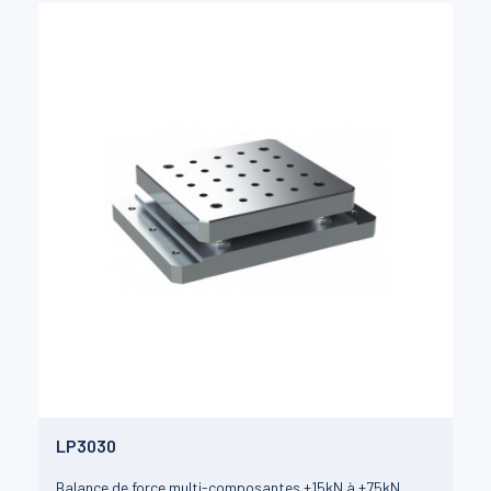
LP3030
Balance de force multi-composantes ±15kN à ±75kN