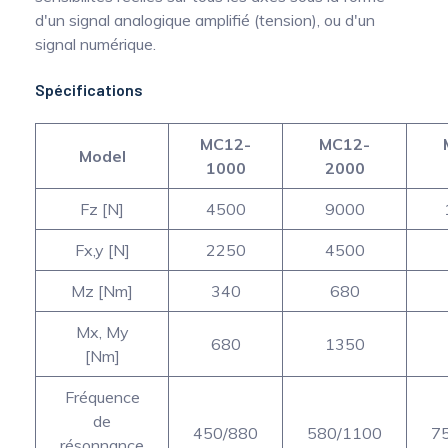
d'un signal analogique amplifié (tension), ou d'un
signal numérique.
Spécifications
MC12-
MC12-
Model
1000
2000
Fz [N]
4500
9000
Fx,y [N]
2250
4500
Mz [Nm]
340
680
Mx, My
680
1350
[Nm]
Fréquence
de
450/880
580/1100
7
résonnance