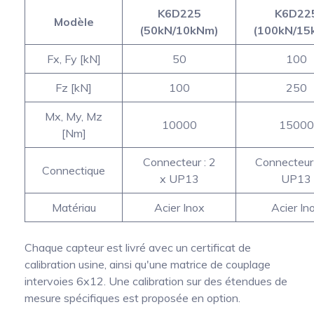
K6D225
K6D22
Modèle
(50kN/10kNm)
(100kN/15
Fx, Fy [kN]
50
100
Fz [kN]
100
250
Mx, My, Mz
10000
15000
[Nm]
Connecteur : 2
Connecteur 
Connectique
x UP13
UP13
Matériau
Acier Inox
Acier In
Chaque capteur est livré avec un certificat de
calibration usine, ainsi qu'une matrice de couplage
intervoies 6x12. Une calibration sur des étendues de
mesure spécifiques est proposée en option.