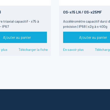
3
OS-x15 LN / OS-x25MF
 triaxial capacitif - ±75 à
Accéléromètre capacitif durci 
- IP67
précision | IP68 | ±2g à ± 400g
Ajouter au panier
Ajouter au panier
 plus
Télécharger la fiche
En savoir plus
Télécharge