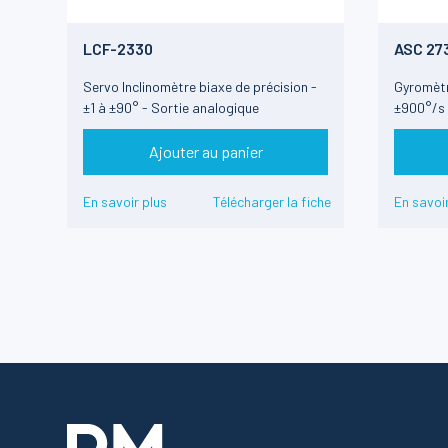
LCF-2330
ASC 27
Servo Inclinomètre biaxe de précision -
Gyromètre
±1 à ±90° - Sortie analogique
±900°/s 
Ajouter au panier
En savoir plus
Télécharger la fiche
En savoir