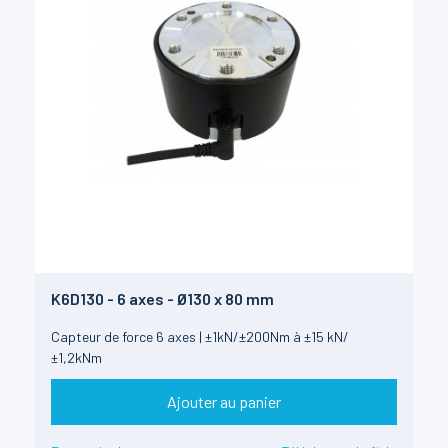
K6D130 - 6 axes - Ø130 x 80 mm
Capteur de force 6 axes | ±1kN/±200Nm à ±15 kN/
±1,2kNm
Ajouter au panier