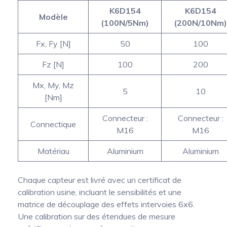
K6D154
K6D154
Modèle
(100N/5Nm)
(200N/10Nm)
Fx, Fy [N]
50
100
Fz [N]
100
200
Mx, My, Mz
5
10
[Nm]
Connecteur :
Connecteur :
Connectique
M16
M16
Matériau
Aluminium
Aluminium
Chaque capteur est livré avec un certificat de
calibration usine, incluant le sensibilités et une
matrice de découplage des effets intervoies 6x6.
Une calibration sur des étendues de mesure