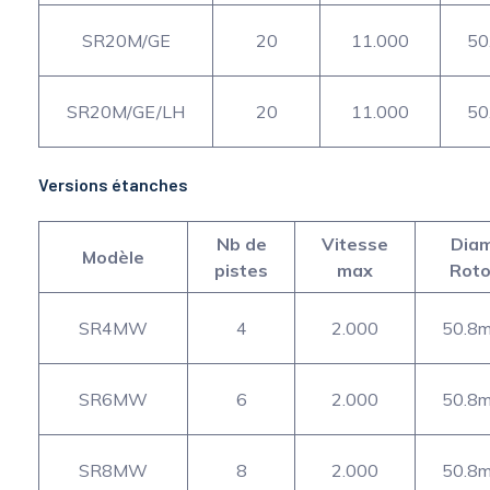
SR20M/GE
20
11.000
50
SR20M/GE/LH
20
11.000
50
Versions étanches
Nb de
Vitesse
Diam
Modèle
pistes
max
Roto
SR4MW
4
2.000
50.8
SR6MW
6
2.000
50.8
SR8MW
8
2.000
50.8