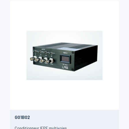
G01B02
Conditionneur IEPE multivoies