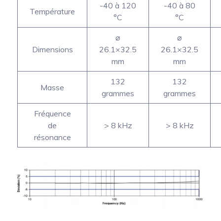
-40 à 120
-40 à 80
Température
°C
°C
⌀
⌀
Dimensions
26.1×32.5
26.1×32.5
mm
mm
132
132
Masse
grammes
grammes
Fréquence
de
> 8 kHz
> 8 kHz
résonance