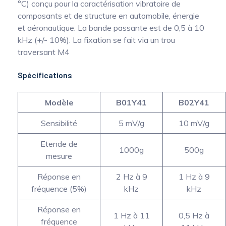
°C) conçu pour la caractérisation vibratoire de
composants et de structure en automobile, énergie
et aéronautique. La bande passante est de 0,5 à 10
kHz (+/- 10%). La fixation se fait via un trou
traversant M4
Spécifications
Modèle
B01Y41
B02Y41
Sensibilité
5 mV/g
10 mV/g
Etende de
1000g
500g
mesure
Réponse en
2 Hz à 9
1 Hz à 9
fréquence (5%)
kHz
kHz
Réponse en
1 Hz à 11
0,5 Hz à
fréquence