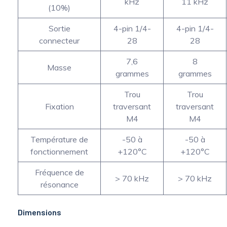
kHz
11 kHz
(10%)
Sortie
4-pin 1/4-
4-pin 1/4-
connecteur
28
28
7,6
8
Masse
grammes
grammes
Trou
Trou
Fixation
traversant
traversant
M4
M4
Température de
-50 à
-50 à
fonctionnement
+120°C
+120°C
Fréquence de
> 70 kHz
> 70 kHz
résonance
Dimensions