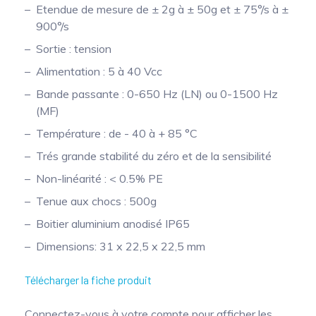
Etendue de mesure de ± 2g à ± 50g et ± 75°/s à ±
Mesure mobile, embarquée et sans
900°/s
fil
Sortie : tension
Alimentation : 5 à 40 Vcc
Bande passante : 0-650 Hz (LN) ou 0-1500 Hz
(MF)
Température : de - 40 à + 85 °C
Trés grande stabilité du zéro et de la sensibilité
Non-linéarité : < 0.5% PE
Tenue aux chocs : 500g
Boitier aluminium anodisé IP65
Dimensions: 31 x 22,5 x 22,5 mm
Télécharger la fiche produit
Connectez-vous à votre compte pour afficher les