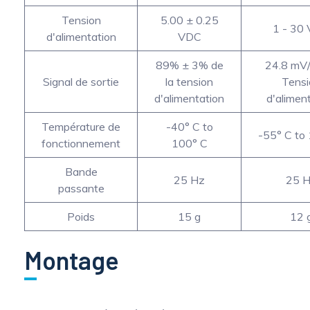
Tension
5.00 ± 0.25
1 - 30
d'alimentation
VDC
89% ± 3% de
24.8 mV
Signal de sortie
la tension
Tensi
d'alimentation
d'alimen
Température de
-40° C to
-55° C to
fonctionnement
100° C
Bande
25 Hz
25 
passante
Poids
15 g
12 
Montage