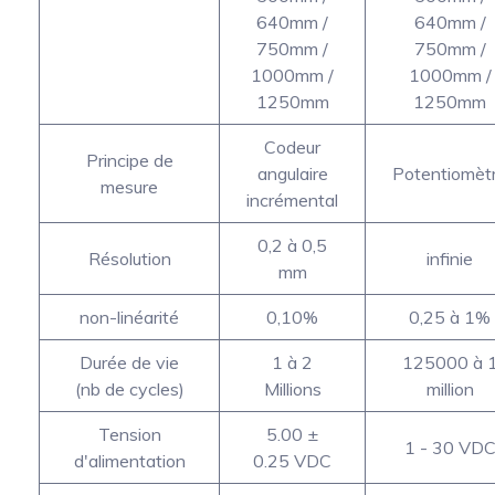
640mm /
640mm /
750mm /
750mm /
1000mm /
1000mm /
1250mm
1250mm
Codeur
Principe de
angulaire
Potentiomèt
mesure
incrémental
0,2 à 0,5
Résolution
infinie
mm
non-linéarité
0,10%
0,25 à 1%
Durée de vie
1 à 2
125000 à 
(nb de cycles)
Millions
million
Tension
5.00 ±
1 - 30 VD
d'alimentation
0.25 VDC