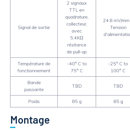
2 signaux
TTL en
quadrature,
24.8 mV/mm
collecteur,
Signal de sortie
Tension
avec
d'alimentati
5.4KΩ
résitance
de pull-up
Température de
-40° C to
-25° C to
fonctionnement
75° C
100° C
Bande
TBD
TBD
passante
Poids
85 g
85 g
Montage