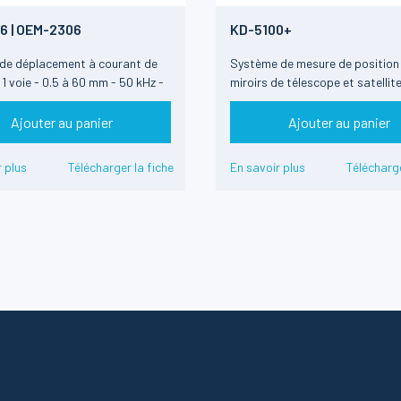
6 | OEM-2306
KD-5100+
de déplacement à courant de
Système de mesure de position
1 voie - 0.5 à 60 mm - 50 kHz -
miroirs de télescope et satellite
nalogique
résolution 3nm
Ajouter au panier
Ajouter au panier
 plus
Télécharger la fiche
En savoir plus
Télécharge