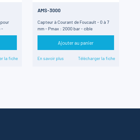
AMS-3000
 pour
Capteur à Courant de Foucault - 0 à 7
 -
mm - Pmax : 2000 bar - cible
magnétique
Ajouter au panier
r la fiche
En savoir plus
Télécharger la fiche