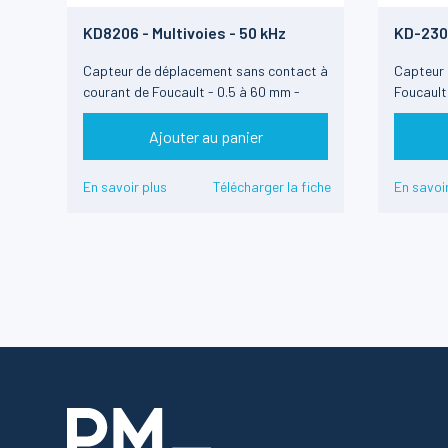
KD8206 - Multivoies - 50 kHz
KD-230
Capteur de déplacement sans contact à
Capteur 
courant de Foucault - 0.5 à 60 mm -
Foucault 
Multivoies
Sortie a
Ajouter au panier
En savoir plus
Télécharger la fiche
En savoir