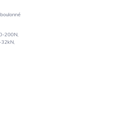
e boulonné
 0-200N,
-32kN,