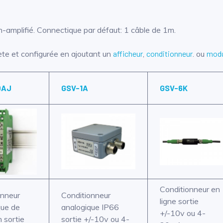
-amplifié. Connectique par défaut: 1 câble de 1m.
ète et configurée en ajoutant un
afficheur
,
conditionneur
. ou
modu
0AJ
GSV-1A
GSV-6K
Conditionneur en
onneur
Conditionneur
ligne sortie
que de
analogique IP66
+/-10v ou 4-
n sortie
sortie +/-10v ou 4-