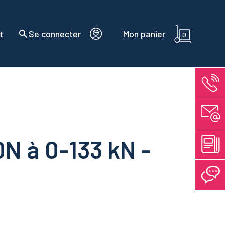
t
Se connecter
Mon panier
0
0N à 0-133 kN -