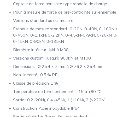
Capteur de force annulaire type rondelle de charge
Pour la mesure de force de pré-contrainte sur ensembl
Versions standard ou sur mesure
Etendue de mesure standard : 0-20N, 0-40N, 0-100N,
0-450N, 0-1,1kN, 0-2,2kN, 0-4,5kN-0-9kN, 0-20kN, 0
0-45kN, 0-90kN, 0-135kN
Diamètre intérieur : M4 à M38
Versions custom : jusqu'à 900kN et M100
Dimensions : Ø 25,4 x 7 mm à Ø 76,2 x 25,4 mm
Non-linéarité : 0,5 % PE
Classe de précision: 1 %
Température de fonctionnement : -15 à +80 °C
Sortie : 0.2 (20N), 0.4 (45N), 1 (110N), 2 (>220N)
Construction: Acier inoxydable IP64
Sortie: câble 1m, 2m ou 3m en standard