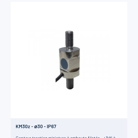
KM30z - ⌀30 - IP67
Capteur traction miniature à embouts filetés - ±1kN à