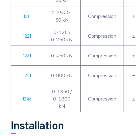
0-25 / 0-
1211
Compression
±
50 kN
0-125 /
1221
Compression
±
0-250 kN
1231
0-450 kN
Compression
±
1241
0-900 kN
Compression
±
0-1350 /
1243
0-1800
Compression
±
kN
Installation