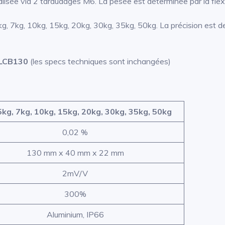
éalisée via 2 taraudages M6. La pesée est déterminée par la flex
g, 7kg, 10kg, 15kg, 20kg, 30kg, 35kg, 50kg. La précision est d
LCB130
(les specs techniques sont inchangées)
5kg, 7kg, 10kg, 15kg, 20kg, 30kg, 35kg, 50kg
0,02 %
130 mm x 40 mm x 22 mm
2mV/V
300%
Aluminium, IP66