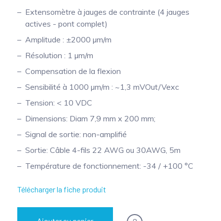
Extensomètre à jauges de contrainte (4 jauges
Mesure mobile, embarquée et sans
actives - pont complet)
fil
Amplitude : ±2000 µm/m
Résolution : 1 µm/m
Compensation de la flexion
Sensibilité à 1000 µm/m : ~1,3 mVOut/Vexc
Tension: < 10 VDC
Dimensions: Diam 7,9 mm x 200 mm;
Signal de sortie: non-amplifié
Sortie: Câble 4-fils 22 AWG ou 30AWG, 5m
Température de fonctionnement: -34 / +100 °C
Télécharger la fiche produit
Ajouter au panier