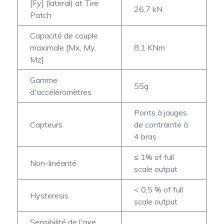
[Fy] (lateral) at Tire
26,7 kN
Patch
Capacité de couple
maximale [Mx, My,
8,1 KNm
Mz]
Gamme
55g
d'accéléromètres
Ponts à jauges
Capteurs
de contrainte à
4 bras
≤ 1% of full
Non-linéarité
scale output
< 0,5 % of full
Hysteresis
scale output
Sensibilité de l'axe