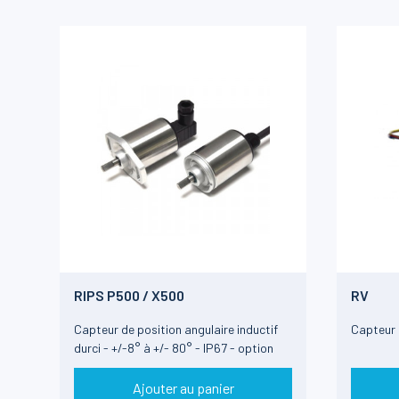
RIPS P500 / X500
RV
Capteur de position angulaire inductif
Capteur 
durci - +/-8° à +/- 80° - IP67 - option
ATEX
Ajouter au panier