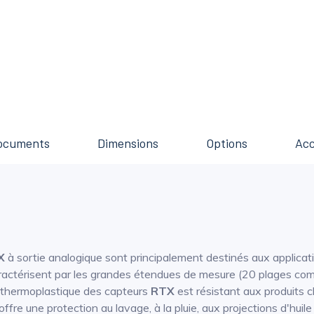
ocuments
Dimensions
Options
Acc
X
à sortie analogique sont principalement destinés aux applicati
ractérisent par les grandes étendues de mesure (20 plages compr
er thermoplastique des capteurs
RTX
est résistant aux produits 
e, offre une protection au lavage, à la pluie, aux projections d'hui