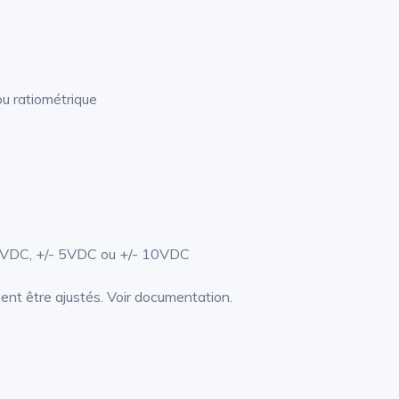
ou ratiométrique
0VDC, +/- 5VDC ou +/- 10VDC
uvent être ajustés. Voir documentation.