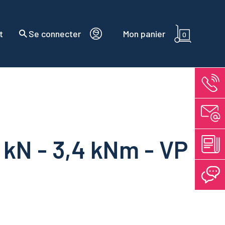
t
Se connecter
Mon panier
0
 kN - 3,4 kNm - VP