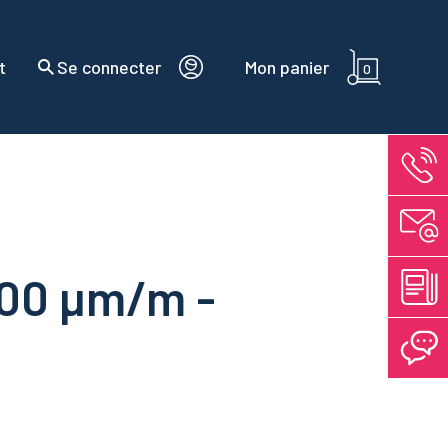
t
Se connecter
Mon panier
0
100 µm/m -