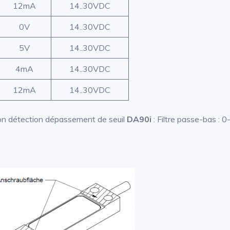
12mA
14..30VDC
0V
14..30VDC
5V
14..30VDC
4mA
14..30VDC
12mA
14..30VDC
ion détection dépassement de seuil
DA90i
: Filtre passe-bas :