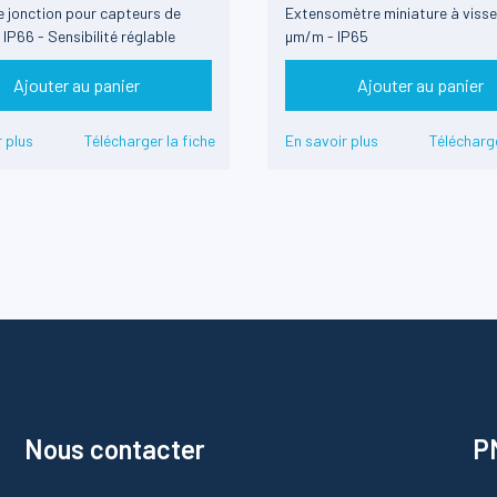
de jonction pour capteurs de
Extensomètre miniature à visse
IP66 - Sensibilité réglable
µm/m - IP65
Ajouter au panier
Ajouter au panier
 plus
Télécharger la fiche
En savoir plus
Télécharge
Nous contacter
PM