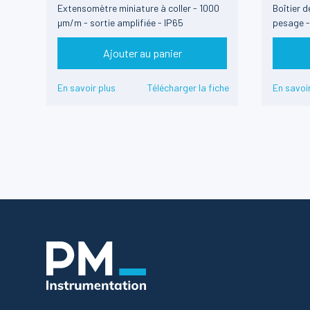
Extensomètre miniature à coller - 1000
Boîtier 
µm/m - sortie amplifiée - IP65
pesage - 
Ajouter au panier
En savoir plus
Télécharger la fiche
En savoir