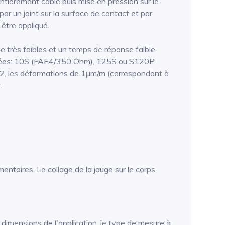
tièrement câblé puis mise en pression sur le
ar un joint sur la surface de contact et par
 être appliqué.
 très faibles et un temps de réponse faible.
roposées: 10S (FAE4/350 Ohm), 125S ou S120P
2, les déformations de 1μm/m (correspondant à
.
taires. Le collage de la jauge sur le corps
imensions de l'application, le type de mesure à