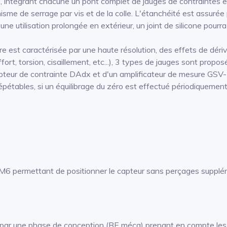
 intégrant chacune un pont complet de jauges de contraintes en
sme de serrage par vis et de la colle. L'étanchéité est assurée p
 une utilisation prolongée en extérieur, un joint de silicone pourra
st caractérisée par une haute résolution, des effets de dérive
fort, torsion, cisaillement, etc...), 3 types de jauges sont p
teur de contrainte DAdx et d'un amplificateur de mesure GSV-
étables, si un équilibrage du zéro est effectué périodiquement
6 permettant de positionner le capteur sans perçages supplémen
 par une phase de conception (BE méca) prenant en compte les d