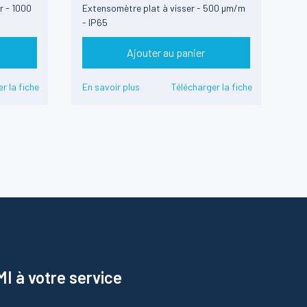
r - 1000
Extensomètre plat à visser - 500 µm/m
- IP65
Ajouter au panier
r la fiche
En savoir plus
Télécharger la fiche
I à votre service