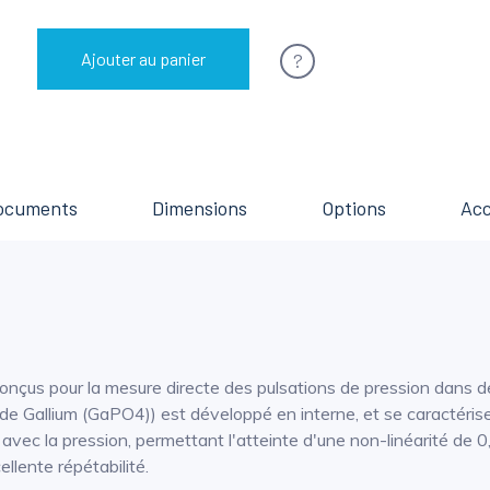
?
Ajouter au panier
ocuments
Dimensions
Options
Acc
onçus pour la mesure directe des pulsations de pression dans d
ate de Gallium (GaPO4)) est développé en interne, et se caractéri
e avec la pression, permettant l'atteinte d'une non-linéarité d
lente répétabilité.