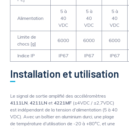
5 à
5 à
5 à
Alimentation
40
40
40
VDC
VDC
VDC
Limite de
6000
6000
6000
chocs [g]
Indice IP
IP67
IP67
IP67
Installation et utilisation
Le signal de sortie amplifié des accéléromètres
4111LN
,
4211LN
et
4221MF
(±4VDC / ±2,7VDC)
est indépendant de la tension d'alimentation (5 à 40
VDC). Avec un boîtier en aluminium durci, une plage
de température d'utilisation de -20 à +80°C, et une