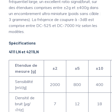
fréquentiel large, un excellent ratio signal/bruit, sur
des étendues comprises entre ±2g et ±400g dans
un encombrement ultra miniature (poids sans câble :
3 grammes). La fréqence de coupure à -3dB est
comprise entre DC-525 et DC-7000 Hz selon les
modèles.
Spécifications
4111 LN et 4211LN
Etendue de
±2
±5
±10
mesure [g]
Sensibilité
2000
800
400
[mV/g]
Densité de
bruit [µg/
7
12
18
√Hz]