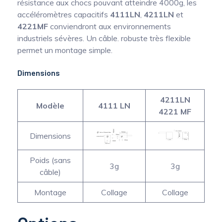
résistance aux chocs pouvant atteindre 4000g, les
accéléromètres capacitifs
4111LN
,
4211LN
et
4221MF
conviendront aux environnements
industriels sévères. Un câble. robuste très flexible
permet un montage simple.
Dimensions
4211LN
Modèle
4111 LN
4221 MF
Dimensions
Poids (sans
3g
3g
câble)
Montage
Collage
Collage