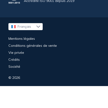
Accrédité ISO 9001 depuis 2019
Français
English
Mentions légales
Conditions générales de vente
Vie privée
Crédits
Société
© 2026