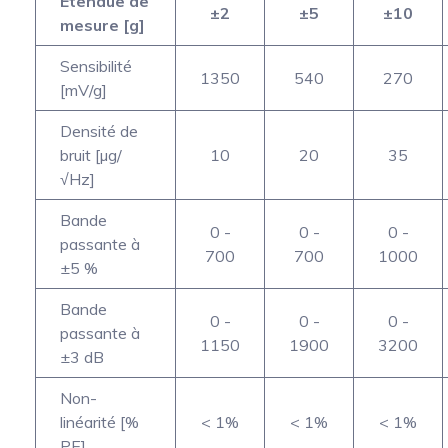
Etendue de
±2
±5
±10
mesure [g]
Sensibilité
1350
540
270
[mV/g]
Densité de
bruit [µg/
10
20
35
√Hz]
Bande
0 -
0 -
0 -
passante à
700
700
1000
±5 %
Bande
0 -
0 -
0 -
passante à
1150
1900
3200
±3 dB
Non-
linéarité [%
< 1%
< 1%
< 1%
PE]