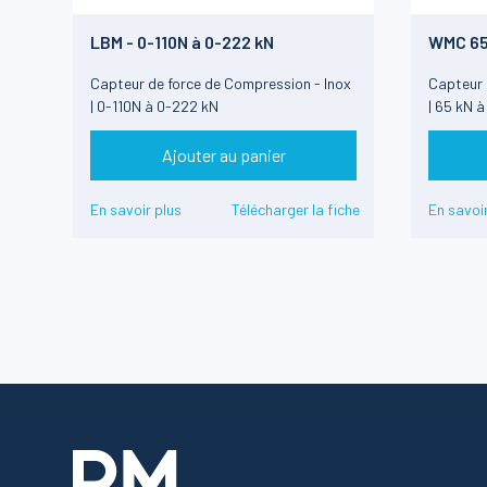
LBM - 0-110N à 0-222 kN
WMC 6
Capteur de force de Compression - Inox
Capteur d
| 0-110N à 0-222 kN
| 65 kN 
Ajouter au panier
En savoir plus
Télécharger la fiche
En savoir