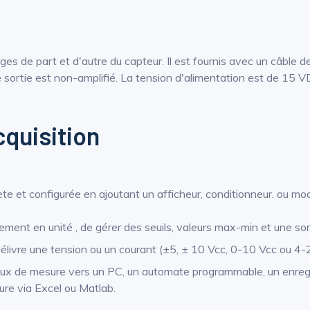
dages de part et d'autre du capteur. Il est fournis avec un câble
 sortie est non-amplifié. La tension d'alimentation est de 15
quisition
e et configurée en ajoutant un afficheur, conditionneur. ou modul
ement en unité , de gérer des seuils, valeurs max-min et une sor
 délivre une tension ou un courant (±5, ± 10 Vcc, 0-10 Vcc ou 4
ux de mesure vers un PC, un automate programmable, un enregis
e via Excel ou Matlab.