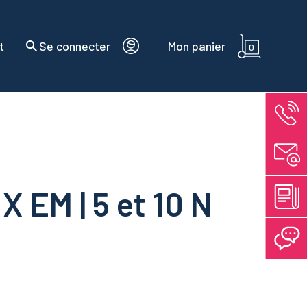
t
Se connecter
Mon panier
0
X EM | 5 et 10 N