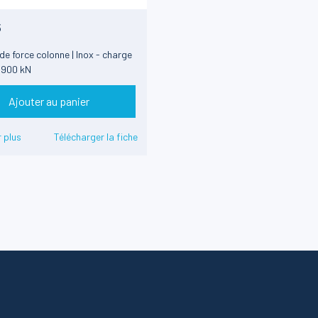
5
e force colonne | Inox - charge
à 900 kN
Ajouter au panier
 plus
Télécharger la fiche