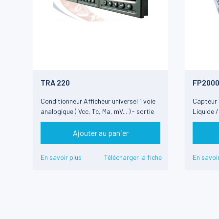
TRA 220
FP2000
Conditionneur Afficheur universel 1 voie
Capteur d
analogique ( Vcc, Tc, Ma, mV... ) - sortie
Liquide /
RS-485
(FDD)
Ajouter au panier
En savoir plus
Télécharger la fiche
En savoir