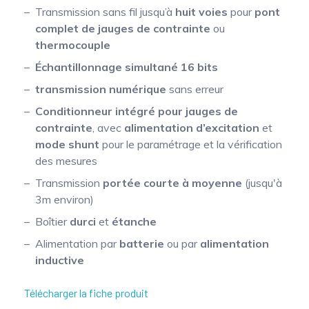
Transmission sans fil jusqu’à
huit voies
pour
pont
Mesure mobile, embarquée et sans
complet de jauges de contrainte
ou
fil
thermocouple
Échantillonnage simultané 16 bits
transmission numérique
sans erreur
Conditionneur intégré pour jauges de
contrainte
, avec
alimentation d’excitation
et
mode shunt
pour le paramétrage et la vérification
des mesures
Transmission
portée courte à moyenne
(jusqu'à
3m environ)
Boîtier
durci
et
étanche
Alimentation par
batterie
ou par
alimentation
inductive
Télécharger la fiche produit