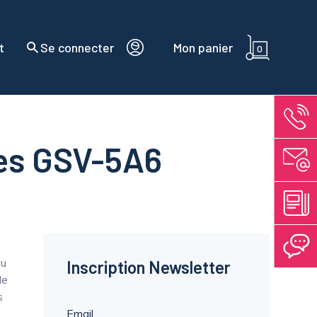
t
Se connecter
Mon panier
0
ges GSV-5A6
çu
Inscription Newsletter
de
s
Email