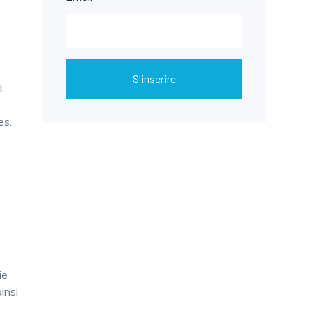
S'inscrire
t
es.
ie
insi