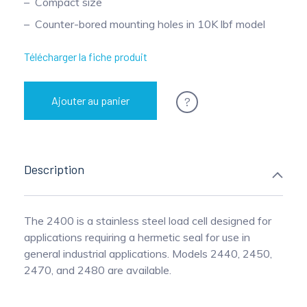
Compact size
Mesure mobile, embarquée et sans
Counter-bored mounting holes in 10K lbf model
fil
Télécharger la fiche produit
?
Ajouter au panier
Description
The 2400 is a stainless steel load cell designed for
applications requiring a hermetic seal for use in
general industrial applications. Models 2440, 2450,
2470, and 2480 are available.