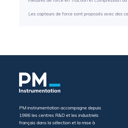
mesures de force en Traction et Compression ou 
Les capteurs de force sont proposés avec des cen
PM instrumentation accompagne depuis
1986 les centres R&D et les industriels
français dans la sélection et la mise à